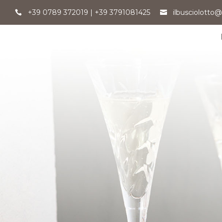
+39 0789 372019
|
+39 3791081425
ilbusciolotto